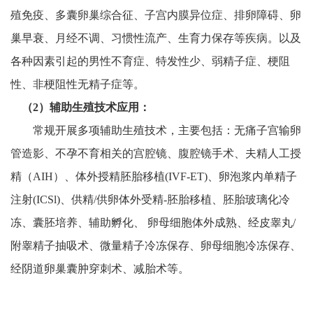
殖免疫、多囊卵巢综合征、子宫内膜异位症、排卵障碍、卵
巢早衰、月经不调、习惯性流产、生育力保存等疾病。以及
各种因素引起的男性不育症、特发性少、弱精子症、梗阻
性、非梗阻性无精子症等。
（2）辅助生殖技术应用：
常规开展多项辅助生殖技术，主要包括：无痛子宫输卵
管造影、不孕不育相关的宫腔镜、腹腔镜手术、夫精人工授
精（AIH）、体外授精胚胎移植(IVF-ET)、卵泡浆内单精子
注射(ICSl)、供精/供卵体外受精-胚胎移植、胚胎玻璃化冷
冻、囊胚培养、辅助孵化、 卵母细胞体外成熟、经皮睾丸/
附睾精子抽吸术、微量精子冷冻保存、卵母细胞冷冻保存、
经阴道卵巢囊肿穿刺术、减胎术等。