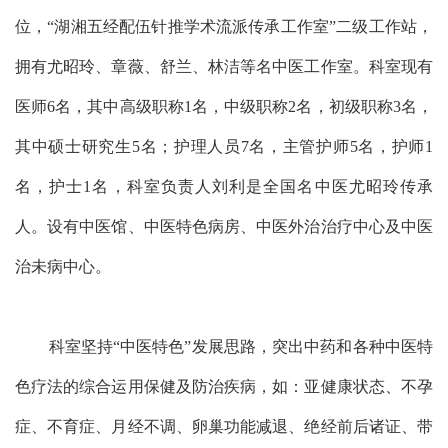
位，“湖湘五经配伍针推学术流派传承工作室”二级工作站，
拥有尤昭玲、章薇、舒兰、林洁等名中医工作室。科室现有
医师
6
名，其中高级职称
1
名，中级职称
2
名，初级职称
3
名，
其中硕士研究生
5
名；护理人员
7
名，主管护师
5
名，护师
1
名，护士
1
名，科室负责人刘利是全国名中医尤昭玲传承
人。设有中医馆、中医特色病房、中医外治治疗中心及中医
治未病中心。
科室坚持“中医特色”发展思路，突出中药和各种中医特
色疗法的综合运用保健及防治疾病，如：亚健康状态、不孕
症、不育症、月经不调、卵巢功能减退、绝经前后诸证、带