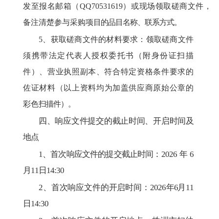
发至报名邮箱（QQ70531619
）或现场领取磋商文件，
备注清楚参与采购项
目的品目名称、联系方式。
5
、
获取磋商文件的材料要求：领取磋商文件
须携带法定代表人授权
委托书（附
身份证扫描
件）、营业执照副本、符合特定资格条
件要求
的
佐证材料
（以上资料均为加盖供应商原始公章的
彩色
扫描件
）
。
四、
响应文件提交的
截止时间、
开启
时间及
地点
1
、
首次响应文件的提交
截止时间：202
6
年
6
月11日
14:30
2
、
首次响应文件的开启
时间：202
6
年
6
月
11
日
14:30