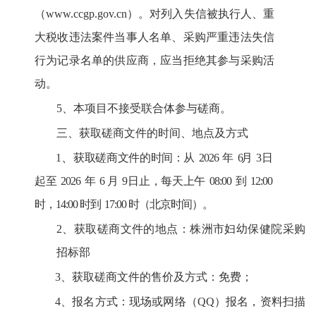
（www.ccgp.gov.cn）
。
对列入失信被执行人、重
大税收违法案件当事人名单、采购严重违法失信
行为记录名单的供应商，应当拒绝其参与采购活
动。
5
、
本项目不接受联合体参与磋商。
三、获取磋商文件的时间、地点
及
方式
、
1
获取磋商文件的时间：从
202
6
年
6
月
3
日
起
至
202
6
年
6
月
9
日止，每天上
午
08:00
到
12:00
时，
14:00 时到
17:00 时（北京时间）。
2
、
获取磋商文件的地点：株洲市妇幼保健院采购
招标部
3
、
获取磋商文件的售价及方式：免费；
4
、
报名方式：现场或网络（
QQ）报名，资料扫描