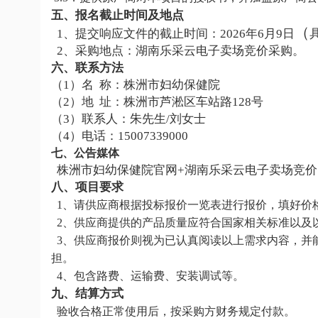
五
、
报名截止时间及地点
（
1
、提交响应文件的截止时间：
202
6
年
6
月
9
日
2
、采购地点：湖南
乐采云
电子卖场
竞价
采购。
六
、联系方法
（
1）名
称：株洲市妇幼保健院
（
2）地
址：株洲市芦淞区车站路128号
（
3）联系人：朱先生/刘女士
（4）电话：
15007339000
七
、公告媒体
株洲市妇幼保健院官网+
湖南
乐采云电子卖场
竞价
八
、项目要求
1、请供应商根据投标报价一览表进行报价，填好价
2、供应商提供的产品质量应符合国家相关标准以及
3、供应商报价则视为已认真阅读以上需求内容，并
担。
4、包含路费、运输费、安装调试等。
九
、结算方式
验收合格正常使用后，按采购方财务规定付款。