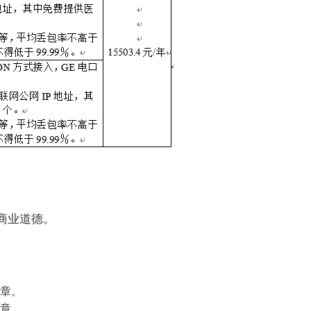
商业道德。
公章。
章
。